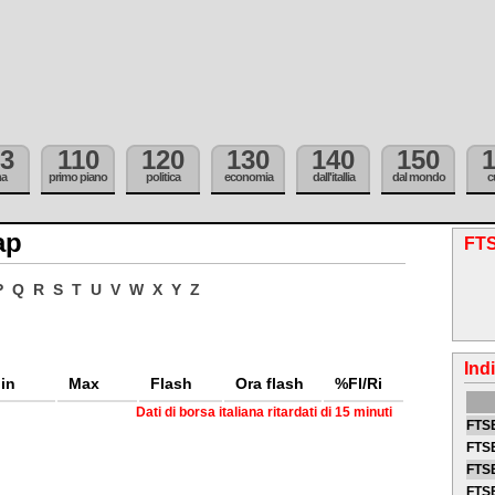
3
110
120
130
140
150
ma
primo piano
politica
economia
dall'itallia
dal mondo
c
ap
FTS
P
Q
R
S
T
U
V
W
X
Y
Z
Ind
in
Max
Flash
Ora flash
%Fl/Ri
Dati di borsa italiana ritardati di 15 minuti
FTSE
FTSE
FTSE
FTS