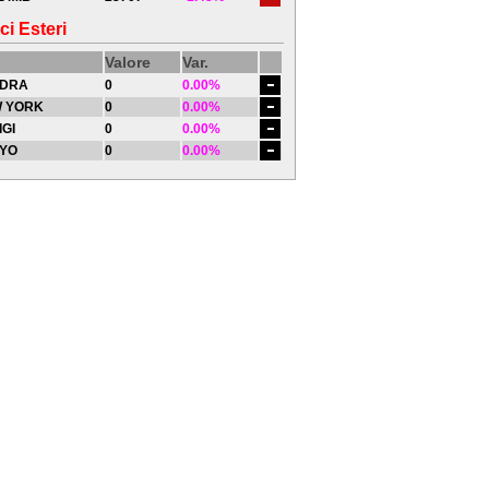
ci Esteri
Valore
Var.
DRA
0
0.00%
 YORK
0
0.00%
IGI
0
0.00%
YO
0
0.00%