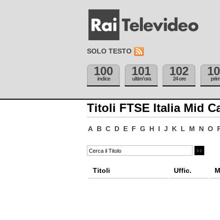
SOLO TESTO
100
101
102
10
indice
ultim'ora
24 ore
pri
Titoli FTSE Italia Mid C
A
B
C
D
E
F
G
H
I
J
K
L
M
N
O
Titoli
Uffic.
M