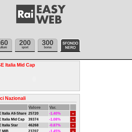
160
200
300
ulture
sport
borsa
E Italia Mid Cap
ici Nazionali
Valore
Var.
 Italia All-Share
25720
-1.40%
 Italia Mid Cap
39374
-1.08%
 Italia Star
46268
-0.87%
E MIB
23707
-1.45%