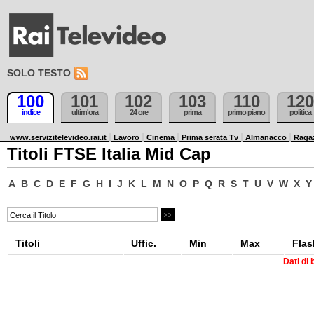
SOLO TESTO
100
101
102
103
110
120
indice
ultim'ora
24 ore
prima
primo piano
politica
www.servizitelevideo.rai.it
Lavoro
Cinema
Prima serata Tv
Almanacco
Raga
Titoli FTSE Italia Mid Cap
A
B
C
D
E
F
G
H
I
J
K
L
M
N
O
P
Q
R
S
T
U
V
W
X
Y
Titoli
Uffic.
Min
Max
Flas
Dati di 