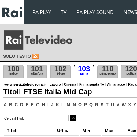
RAIPLAY
TV
RAIPLAY SOUND
NEW
SOLO TESTO
100
101
102
103
110
120
indice
ultim'ora
24 ore
prima
primo piano
politica
www.servizitelevideo.rai.it
Lavoro
Cinema
Prima serata Tv
Almanacco
Raga
Titoli FTSE Italia Mid Cap
A
B
C
D
E
F
G
H
I
J
K
L
M
N
O
P
Q
R
S
T
U
V
W
X
Y
Titoli
Uffic.
Min
Max
Flas