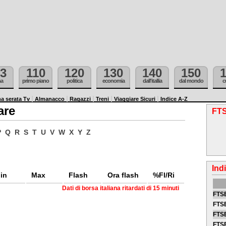
3
110
120
130
140
150
ma
primo piano
politica
economia
dall'itallia
dal mondo
c
a serata Tv
Almanacco
Ragazzi
Treni
Viaggiare Sicuri
Indice A-Z
are
FTS
P
Q
R
S
T
U
V
W
X
Y
Z
Ind
in
Max
Flash
Ora flash
%Fl/Ri
Dati di borsa italiana ritardati di 15 minuti
FTSE
FTSE
FTSE
FTS