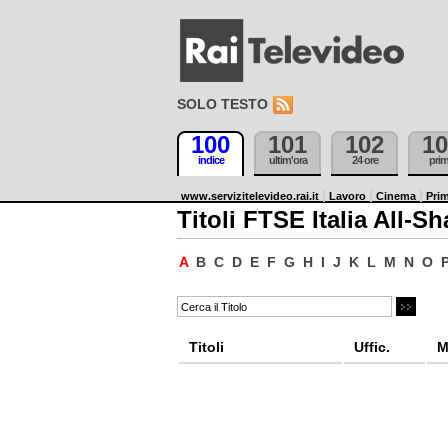
SOLO TESTO
100
101
102
10
indice
ultim'ora
24 ore
pri
www.servizitelevideo.rai.it
Lavoro
Cinema
Prim
Titoli FTSE Italia All-Sh
A
B
C
D
E
F
G
H
I
J
K
L
M
N
O
Titoli
Uffic.
M