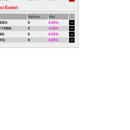
ci Esteri
Valore
Var.
DRA
0
0.00%
 YORK
0
0.00%
IGI
0
0.00%
YO
0
0.00%