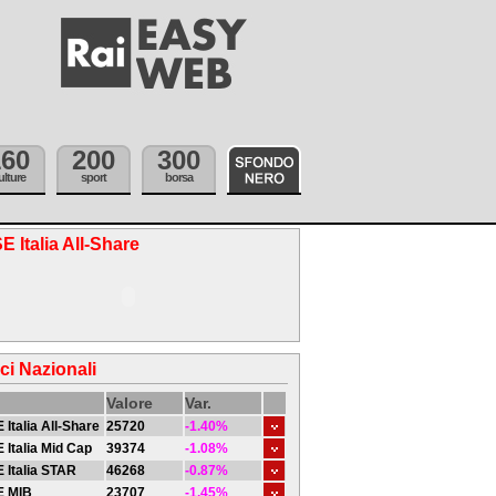
160
200
300
ulture
sport
borsa
E Italia All-Share
ici Nazionali
Valore
Var.
 Italia All-Share
25720
-1.40%
 Italia Mid Cap
39374
-1.08%
 Italia STAR
46268
-0.87%
E MIB
23707
-1.45%