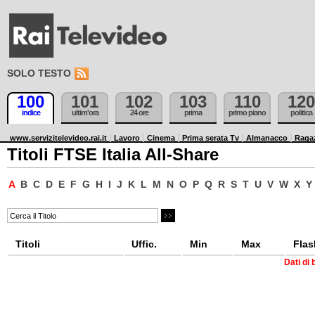
SOLO TESTO
100
101
102
103
110
120
indice
ultim'ora
24 ore
prima
primo piano
politica
www.servizitelevideo.rai.it
Lavoro
Cinema
Prima serata Tv
Almanacco
Raga
Titoli FTSE Italia All-Share
A
B
C
D
E
F
G
H
I
J
K
L
M
N
O
P
Q
R
S
T
U
V
W
X
Y
Titoli
Uffic.
Min
Max
Flas
Dati di 