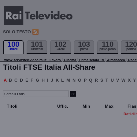
SOLO TESTO
100
101
102
103
110
120
indice
ultim'ora
24 ore
prima
primo piano
politica
www.servizitelevideo.rai.it
Lavoro
Cinema
Prima serata Tv
Almanacco
Raga
Titoli FTSE Italia All-Share
A
B
C
D
E
F
G
H
I
J
K
L
M
N
O
P
Q
R
S
T
U
V
W
X
Y
Titoli
Uffic.
Min
Max
Flas
Dati di 