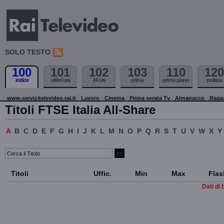
SOLO TESTO
100
101
102
103
110
120
indice
ultim'ora
24 ore
prima
primo piano
politica
www.servizitelevideo.rai.it
Lavoro
Cinema
Prima serata Tv
Almanacco
Raga
Titoli FTSE Italia All-Share
A
B
C
D
E
F
G
H
I
J
K
L
M
N
O
P
Q
R
S
T
U
V
W
X
Y
Titoli
Uffic.
Min
Max
Flas
Dati di 