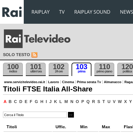
RAIPLAY
TV
RAIPLAY SOUND
NEW
SOLO TESTO
100
101
102
103
110
120
indice
ultim'ora
24 ore
prima
primo piano
politica
www.servizitelevideo.rai.it
Lavoro
Cinema
Prima serata Tv
Almanacco
Raga
Titoli FTSE Italia All-Share
A
B
C
D
E
F
G
H
I
J
K
L
M
N
O
P
Q
R
S
T
U
V
W
X
Y
Titoli
Uffic.
Min
Max
Flas