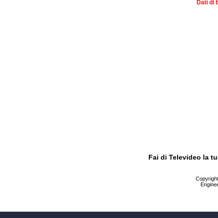
Dati di 
Fai di Televideo la 
Copyright 
Enginee