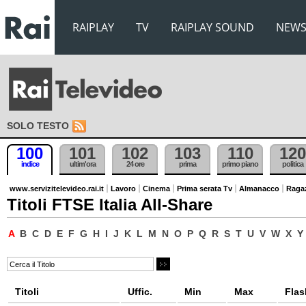
RAIPLAY
TV
RAIPLAY SOUND
NEW
SOLO TESTO
100
101
102
103
110
120
indice
ultim'ora
24 ore
prima
primo piano
politica
www.servizitelevideo.rai.it
Lavoro
Cinema
Prima serata Tv
Almanacco
Raga
Titoli FTSE Italia All-Share
A
B
C
D
E
F
G
H
I
J
K
L
M
N
O
P
Q
R
S
T
U
V
W
X
Y
Titoli
Uffic.
Min
Max
Flas