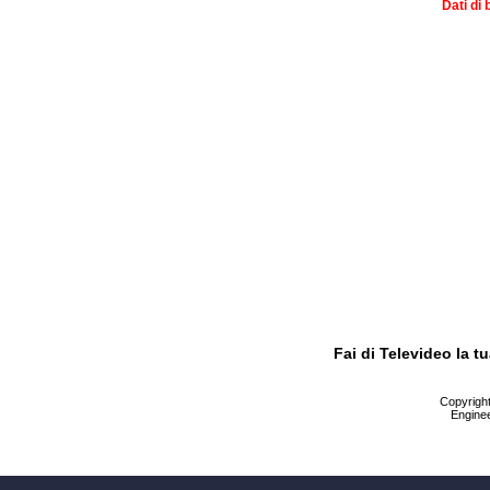
Dati di 
Fai di Televideo la 
Copyright 
Enginee